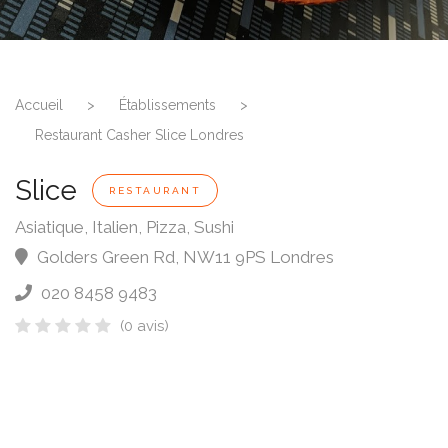
Accueil
>
Établissements
>
Restaurant Casher Slice Londres
Slice
RESTAURANT
Asiatique, Italien, Pizza, Sushi
Golders Green Rd
,
NW11 9PS
Londres
020 8458 9483
(0 avis)