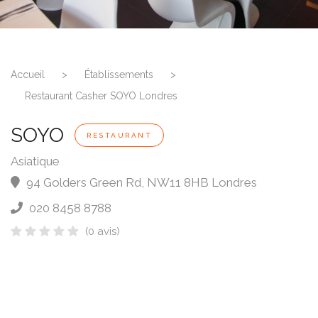
Accueil
>
Établissements
>
Restaurant Casher SOYO Londres
SOYO
RESTAURANT
Asiatique
94 Golders Green Rd
,
NW11 8HB
Londres
020 8458 8788
(0 avis)