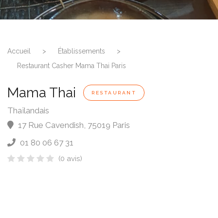
Accueil
>
Établissements
>
Restaurant Casher Mama Thai Paris
Mama Thai
RESTAURANT
Thaïlandais
17 Rue Cavendish
,
75019
Paris
01 80 06 67 31
(0 avis)