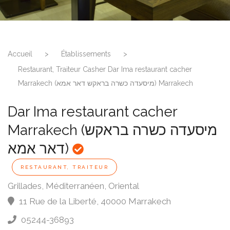
Accueil
>
Établissements
>
Restaurant, Traiteur Casher Dar Ima restaurant cacher
Marrakech (מיסעדה כשרה בראקש דאר אמא) Marrakech
Dar Ima restaurant cacher
Marrakech (מיסעדה כשרה בראקש
דאר אמא)
RESTAURANT, TRAITEUR
Grillades, Méditerranéen, Oriental
11 Rue de la Liberté
,
40000
Marrakech
05244-36893