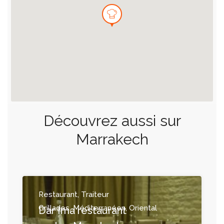
Découvrez aussi sur
Marrakech
Restaurant, Traiteur
Grillades, Méditerranéen, Oriental
Dar Ima restaurant