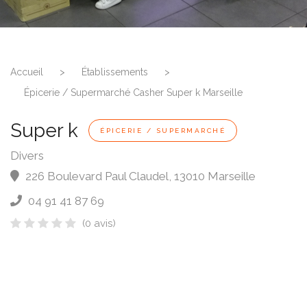
Accueil
>
Établissements
>
Épicerie / Supermarché Casher Super k Marseille
Super k
ÉPICERIE / SUPERMARCHÉ
Divers
226 Boulevard Paul Claudel
,
13010
Marseille
04 91 41 87 69
(0 avis)