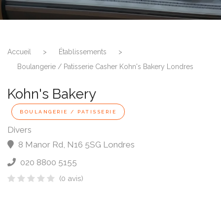
Accueil
>
Établissements
>
Boulangerie / Patisserie Casher Kohn's Bakery Londres
Kohn's Bakery
BOULANGERIE / PATISSERIE
Divers
8 Manor Rd
,
N16 5SG
Londres
020 8800 5155
(0 avis)