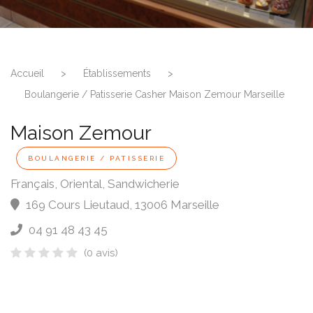
Accueil
>
Établissements
>
Boulangerie / Patisserie Casher Maison Zemour Marseille
Maison Zemour
BOULANGERIE / PATISSERIE
Français, Oriental, Sandwicherie
169 Cours Lieutaud
,
13006
Marseille
04 91 48 43 45
(0 avis)